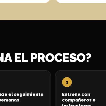
A EL PROCESO?
eza el seguimiento
Entrena con
 semanas
compañeros e
instructores