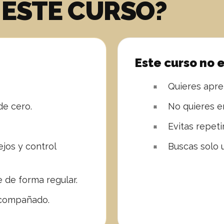
 ESTE CURSO?
Este curso no e
Quieres apre
de cero.
No quieres e
Evitas repet
ejos y control
Buscas solo u
 de forma regular.
acompañado.