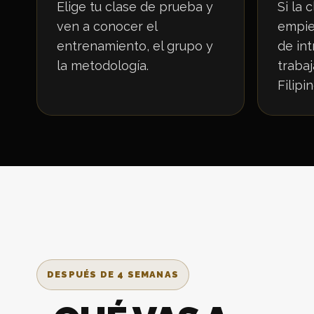
Elige tu clase de prueba y
Si la 
ven a conocer el
empie
entrenamiento, el grupo y
de in
la metodología.
trabaj
Filipin
DESPUÉS DE 4 SEMANAS