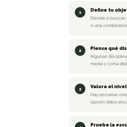
Define tu obje
1
Decide si buscas 
o una combinació
Piensa qué dis
2
Algunas disciplin
media y corta dist
Valora el nive
3
Hay escuelas orie
opción debe encaj
Prueba la escu