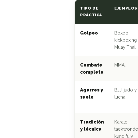
TIPO DE
EJEMPLOS
PRÁCTICA
Golpeo
Boxeo,
kickboxing
Muay Thai.
Combate
MMA.
completo
Agarres y
BJJ, judo y
suelo
lucha.
Tradición
Karate,
y técnica
taekwondo
kung fu y