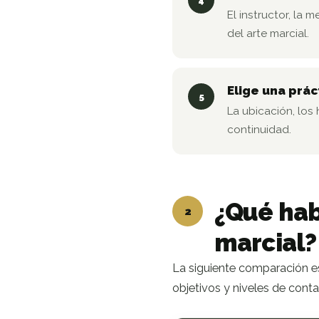
4
El instructor, la
del arte marcial.
Elige una prá
5
La ubicación, los
continuidad.
¿Qué hab
2
marcial?
La siguiente comparación es
objetivos y niveles de cont