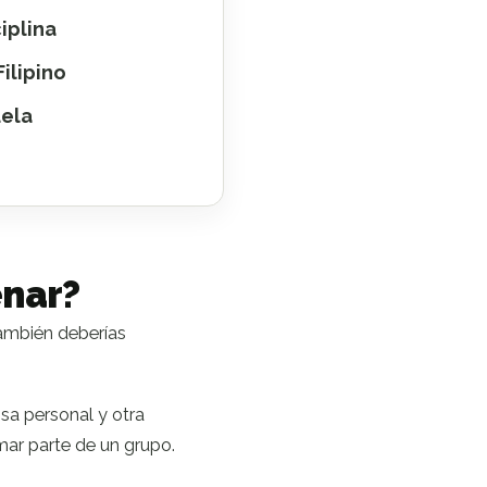
iplina
ilipino
uela
enar?
También deberías
sa personal y otra
mar parte de un grupo.