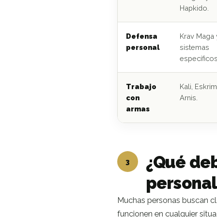
Hapkido.
Defensa
Krav Maga 
personal
sistemas
específicos
Trabajo
Kali, Eskri
con
Arnis.
armas
¿Qué deb
3
personal
Muchas personas buscan cla
funcionen en cualquier situa